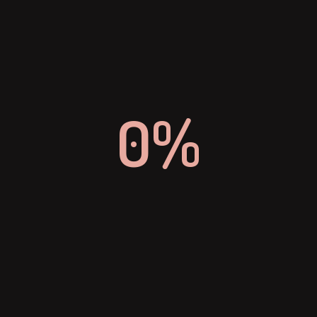
EMAIL
info-dinevent@dinslaken.de
0%
TELEFON
+ 49 (0) 2064 4296 0