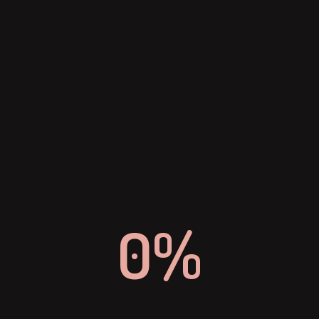
EMAIL
info-dinevent@dinslaken.de
0%
TELEFON
+ 49 (0) 2064 4296 0