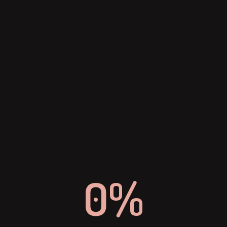
EMAIL
info-dinevent@dinslaken.de
0%
TELEFON
+ 49 (0) 2064 4296 0