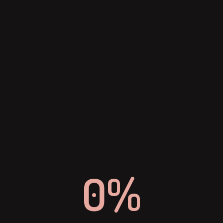
EMAIL
info-dinevent@dinslaken.de
TELEFON
+ 49 (0) 2064 4296 0
0%